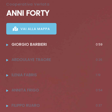
Cooperativa Verlata
ANNI FORTY
VAI ALLA MAPPA
GIORGIO BARBIERI
0:59
ABDOULAYE TRAORE
0:26
ILENIA FABRIS
1:19
ANNITA FRIGO
0:54
FILIPPO RUARO
0:37