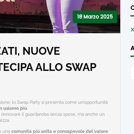
C
18 Marzo 2025
A
ZATI, NUOVE
RTECIPA ALLO SWAP
isione, lo Swap Party si presenta come un’opportunità
on usiamo più
.
 rinnovare il guardaroba senza spese, ma anche un
ezza.
do una
comunità più unita e consapevole del valore