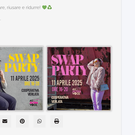
, riusare e ridurre!
.