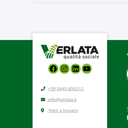
+39 0445 856212
info@verlata.it
Vieni a trovarci