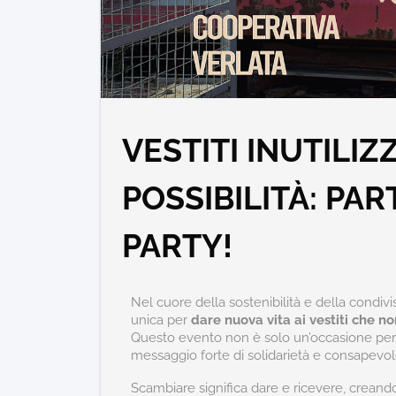
VESTITI INUTILIZ
POSSIBILITÀ: PA
PARTY!
Nel cuore della sostenibilità e della condiv
unica per
dare nuova vita ai vestiti che n
Questo evento non è solo un’occasione per
messaggio forte di solidarietà e consapevol
Scambiare significa dare e ricevere, crean