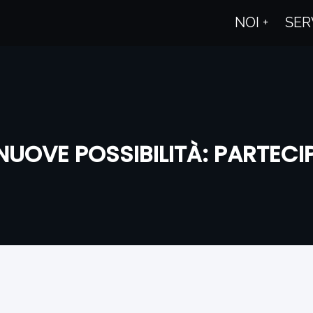
NOI
SER
TA
e
I, NUOVE POSSIBILITÀ: PARTEC