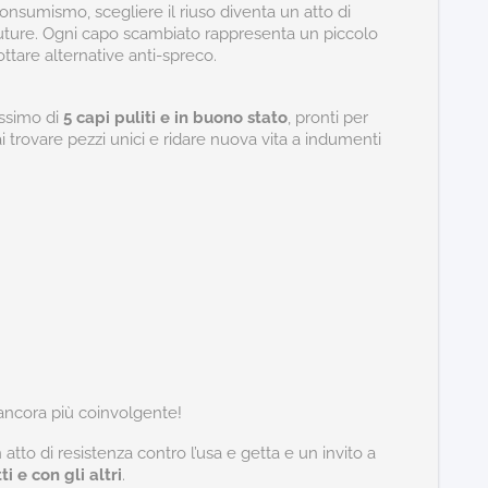
nsumismo, scegliere il riuso diventa un atto di
 future. Ogni capo scambiato rappresenta un piccolo
ttare alternative anti-spreco.
ssimo di
5 capi puliti e in buono stato
, pronti per
ai trovare pezzi unici e ridare nuova vita a indumenti
ancora più coinvolgente!
to di resistenza contro l’usa e getta e un invito a
i e con gli altri
.